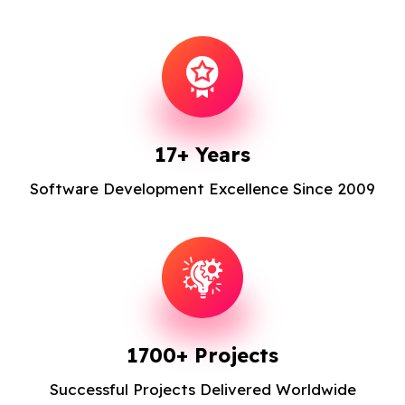
Blog
Contact Us
Works
17+ Years
Software Development Excellence Since 2009
Facebook
Twitter
Youtube
Instagram
Linkedin
1700+ Projects
Successful Projects Delivered Worldwide