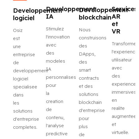
Developpement
Services
Developpement
Developpement
IA
AR
blockchain
logiciel
et
Stimulez
Nous
VR
Osiz
l'innovation
construisons
est
Transformez
avec
des
une
l'experience
des
DApps,
entreprise
utilisateur
modeles
des
de
avec
IA
smart
developpement
des
personnalises
contracts
logiciel
experiences
pour
et des
specialisee
immersives
la
solutions
dans
en
creation
blockchain
les
realite
de
d'entreprise
solutions
augmentee
contenu,
pour
d'entreprise
et
l'analyse
plus
completes.
virtuelle.
predictive
de