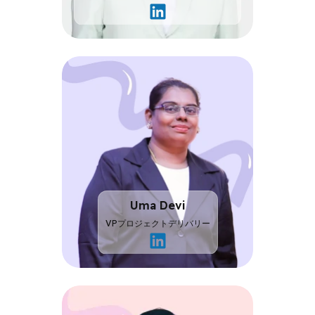
共
同
創
業
者
兼
マ
ネ
ー
ジ
ン
グ
Uma Devi
デ
VPプロジェクトデリバリー
ィ
VP
レ
プ
ク
ロ
タ
ジ
ー
ェ