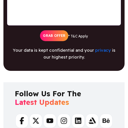
GRAB OFFER
* T&C Apply
Your data is kept confidential and your
privacy
is
our highest priority.
Follow Us For The
Latest Updates
Facebook
Twitter
Youtube
Instagram
Linkedin
Artstation
Behance