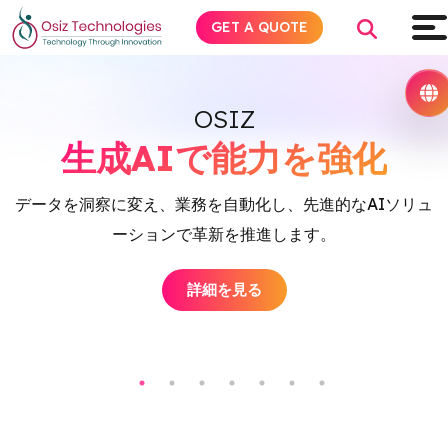
GET A QUOTE
OSIZ
生成AIで能力を強化
Explore AI
データを洞察に変え、業務を自動化し、先進的なAIソリュ
Products
ーションで革新を推進します。
ラ
Services
詳細を見る
Insights
Industries
Company