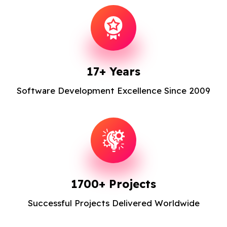
Blog
Contact Us
Works
17+ Years
Software Development Excellence Since 2009
Dataset
Facebook
Twitter
Youtube
Instagram
Linkedin
1700+ Projects
Successful Projects Delivered Worldwide