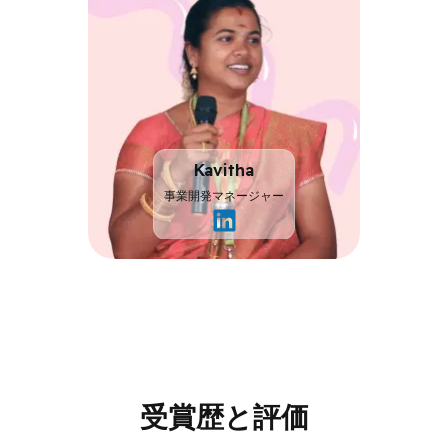
ク
ト
デ
リ
バ
リ
ー
Kavitha
事業開発マネージャー
事
業
開
発
マ
ネ
ー
ジ
受賞歴と評価
ャ
ー