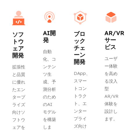
AI開
AR/VR
ブロ
ソフ
発
サー
ック
トウ
ビス
チェ
ェア
自動
ーン
開発
ユーザ
化、コ
開発
ー体験
ンテン
拡張性
DApp、
を高め
ツ生
と品質
スマー
る没入
成、予
に優れ
トコン
型
測分析
たエン
トラク
AR/VR
のため
タープ
ト、エ
体験を
のAI
ライズ
ンター
設計し
モデル
向けソ
プライ
ます。
を構築
フトウ
ズ向け
しま
ェアを